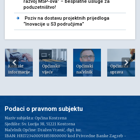
razvoj MSP-ova” – besplatne usluge za
poduzetništvo!
Poziv na dostavu projektnih prijedloga
“Inovacije u S3 područjima”
Kontakt
Općinsko
Općinski
Općinska
informacije
vijeće
načelnik
uprava
Podaci o pravnom subjektu
Naziv subjekta: Općina Kostrena
Sjedište: Sv. Lucija 38, 51221 Kostrena
Načelnik Općine: Dražen Vranić, dipl. iur.
IBAN: HR1723400091853800000 kod Privredne Banke Zagreb -