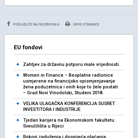
PODIJELITE NA FACEBOOK-U
ISPIS STRANICE
EU fondovi
Zahtjev za državnu potporu male vrijednosti
Women in Finance – Besplatne radionice
usmjerene na financijsko opismjenjavanje
žena poduzetnica i onih koje to žele postati
– Grad Novi Vinodolski, Studeni 2018.
VELIKA ULAGAČKA KONFERENCIJA SUSRET
INVESTITORA I INDUSTRIJE
Tjedan karijera na Ekonomskom fakultetu
Sveučilišta u Rijeci
Rokovi zaduženja i dospijeća plaćanja