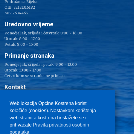
Podružnica Rijeka
OIB: 32131316182
MB: 2634465
Uredovno vrijeme
Ponedjeljak, srijeda i četvrtak: 8:00 - 16:00
Utorak: 8:00 - 17:00
Petak: 8:00 - 15:00
Primanje stranaka
Ponedjeljak, srijeda i petak: 9:00 - 12:00
Utorak: 13:00 - 17:00
Četvrtkom se stranke ne primaju
Kontakt
Adresa: Sv. Lucija 38
Tel: 051/ 209 000
Web lokacija Općine Kostrena koristi
Fax: 051/ 289 400
kolačiće (cookies). Nastavkom korištenja
E-mail:
kostrena@kostrena.hr
web stranica kostrena.hr slažete se i
Kontakt informacije
prihvaćate
Pravila privatnosti osobnih
Uvjeti korištenja
podataka.