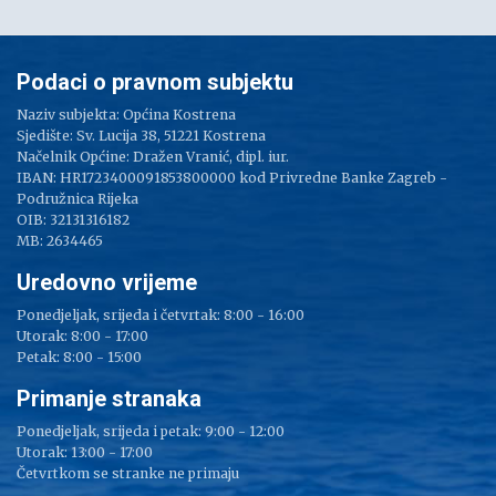
Podaci o pravnom subjektu
Naziv subjekta: Općina Kostrena
Sjedište: Sv. Lucija 38, 51221 Kostrena
Načelnik Općine: Dražen Vranić, dipl. iur.
IBAN: HR1723400091853800000 kod Privredne Banke Zagreb -
Podružnica Rijeka
OIB: 32131316182
MB: 2634465
Uredovno vrijeme
Ponedjeljak, srijeda i četvrtak: 8:00 - 16:00
Utorak: 8:00 - 17:00
Petak: 8:00 - 15:00
Primanje stranaka
Ponedjeljak, srijeda i petak: 9:00 - 12:00
Utorak: 13:00 - 17:00
Četvrtkom se stranke ne primaju