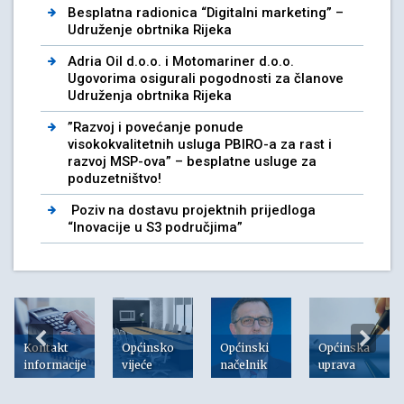
Besplatna radionica “Digitalni marketing” –
Udruženje obrtnika Rijeka
Adria Oil d.o.o. i Motomariner d.o.o.
Ugovorima osigurali pogodnosti za članove
Udruženja obrtnika Rijeka
”Razvoj i povećanje ponude
visokokvalitetnih usluga PBIRO-a za rast i
razvoj MSP-ova” – besplatne usluge za
poduzetništvo!
Poziv na dostavu projektnih prijedloga
“Inovacije u S3 područjima”
Kontakt
Općinsko
Općinski
Općinska
informacije
vijeće
načelnik
uprava