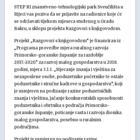
STEP RI znanstveno-tehnologijski park Sveučilišta u
Rijeci vas poziva da se prijavite na radionice koje će
se održavati tijekom mjeseca studenog u Gradu
Bakru, u sklopu projekta Razgovori s knjigovođom.
Projekt „Razgovori s knjigovođom“ je financiran iz
„Programa provedbe mjera ruralnog razvoja
Primorsko-goranske županije za razdoblje
2017.-2020.“ za razvoj malog gospodarstva u 2018.
godini, mjera 3.1.1. „Stjecanje znanja i vještina za
nezaposlene osobe, poduzetnike početnike te ostale
poduzetnike i stručne kadrove u gospodarstvu“, koji
je usmjeren na podizanje razine poduzetničkih
znanja i vještina, jačanje konkurentskih sposobnosti
poduzetnika i obrtnika s područja Primorsko-
goranske županije, poticanje rasta i razvoja dionika
malog gospodarstva, posebno u ruralnim
područjima.
Projekt je usmjeren na podizanje razine