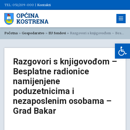
TEL: 051/209-000 |
Kontakti
Početna
»
Gospodarstvo
»
EU fondovi
»
Razgovori s knjigovođom – Besplatne radionice namijenjene poduzetnicima i nezaposlenim osobama – Grad Bakar
Op
Razgovori s knjigovođom –
Besplatne radionice
namijenjene
poduzetnicima i
nezaposlenim osobama –
Grad Bakar