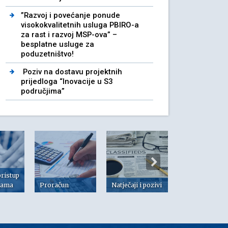
”Razvoj i povećanje ponude
visokokvalitetnih usluga PBIRO-a
za rast i razvoj MSP-ova” –
besplatne usluge za
poduzetništvo!
Poziv na dostavu projektnih
prijedloga “Inovacije u S3
područjima”
pristup
jama
Proračun
Natječaji i pozivi
Dokumenti