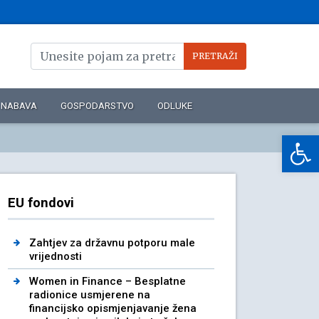
NABAVA
GOSPODARSTVO
ODLUKE
Op
EU fondovi
Zahtjev za državnu potporu male
vrijednosti
Women in Finance – Besplatne
radionice usmjerene na
financijsko opismjenjavanje žena