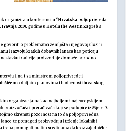
ik organiziraju konferenciju “
Hrvatska poljoprivreda
. travnja 2019.
godine u
Hotelu the Westin Zagreb
s
je govoriti o problematici zemljišta i njegovoj ulozi u
lanu i razvoju kratkih dobavnih lanaca kao poticaju
 i nastavku tradicije proizvodnje domaće prirodno
 Intervju 1 na 1 sa ministrom poljoprivrede i
lušićem
o daljnim planovima i budućnosti hrvatskog
čkim organizacijama kao najboljem i najeuropskijem
 proizvođača i prerađivača koji se podupire iz Mjere 9.
tojimo skrenuti pozornost na to da poljoprivredna
lance, te pomagati proizvodnju i trženje lokalnih i
tika treba pomagati malim sredinama da kroz zajedničke