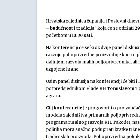
Hrvatska zajednica županija i Poslovni dnevn
– budućnost i tradicija
” koja će se održati
29
početkom u
10.30 sati
.
Na konferenciji će se kroz dvije panel diskusi
razvoju poljoprivredne proizvodnje kao i o p
daljnjem razvoju malih poljoprivrednika, ali
uzgojene hrane.
Osim panel diskusija na konferenciji će biti i
potpredsjednikom Vlade RH
Tomislavom To
agrara.
Cilj konferencije
je progovoriti o proizvođa
modelu zajedništva primarnih poljoprivrednih
programa ruralnog razvoja RH. Također, nas
politika mora snažno podupirati kratke tržne 
tradicijskih proizvoda. Poljoprivredna poli