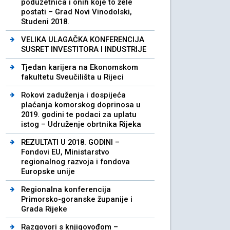
poduzetnica i onih koje to žele
postati – Grad Novi Vinodolski,
Studeni 2018.
VELIKA ULAGAČKA KONFERENCIJA
SUSRET INVESTITORA I INDUSTRIJE
Tjedan karijera na Ekonomskom
fakultetu Sveučilišta u Rijeci
Rokovi zaduženja i dospijeća
plaćanja komorskog doprinosa u
2019. godini te podaci za uplatu
istog – Udruženje obrtnika Rijeka
REZULTATI U 2018. GODINI –
Fondovi EU, Ministarstvo
regionalnog razvoja i fondova
Europske unije
Regionalna konferencija
Primorsko-goranske županije i
Grada Rijeke
Razgovori s knjigovođom –