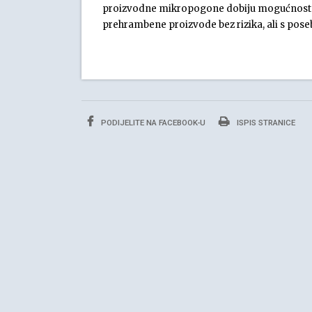
proizvodne mikropogone dobiju mogućnost stv
prehrambene proizvode bez rizika, ali s pos
PODIJELITE NA FACEBOOK-U
ISPIS STRANICE