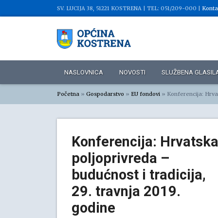
SV. LUCIJA 38, 51221 KOSTRENA |
TEL: 051/209-000 |
Konta
NASLOVNICA
NOVOSTI
SLUŽBENA GLASIL
Početna
»
Gospodarstvo
»
EU fondovi
»
Konferencija: Hrvat
Konferencija: Hrvatsk
poljoprivreda –
budućnost i tradicija,
29. travnja 2019.
godine