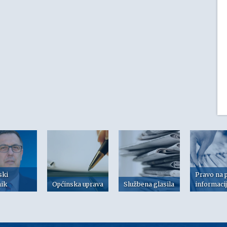
ski
Pravo na 
nik
Općinska uprava
Službena glasila
informaci