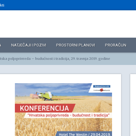
kti
A
NATJEČAJI I POZIVI
PROSTORNI PLANOVI
PRORAČUN
ska poljoprivreda – budućnost i tradicija, 29. travnja 2019. godine
a