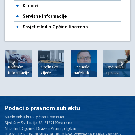
Klubovi
Servisne informacije
Savjet mladih Općine Kostrena
Kontakt
Općinsko
Općinski
Općinska
informacije
vijeće
načelnik
uprava
Podaci o pravnom subjektu
Naziv subjekta: Općina Kostrena
Sjedište: Sv. Lucija 38, 51221 Kostrena
Načelnik Općine: Dražen Vranić, dipl. iur.
IBAN: HR1723400091853800000 kod Privredne Banke Zagreb -