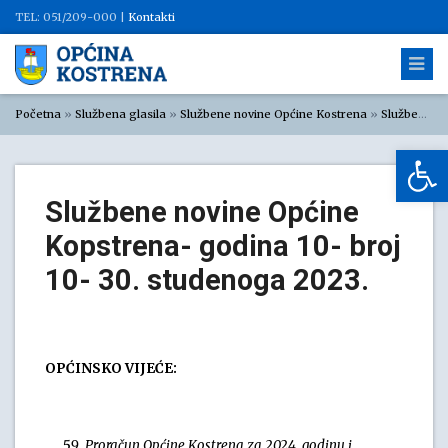
TEL: 051/209-000 |
Kontakti
Početna
»
Službena glasila
»
Službene novine Općine Kostrena
»
Službene novine Općine Kostrena 2023.
Op
Službene novine Općine
Kopstrena- godina 10- broj
10- 30. studenoga 2023.
OPĆINSKO VIJEĆE:
Proračun Općine Kostrena za 2024. godinu i