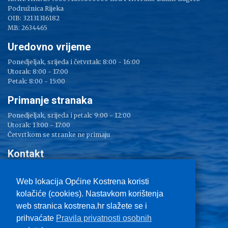
Podružnica Rijeka
OIB: 32131316182
MB: 2634465
Uredovno vrijeme
Ponedjeljak, srijeda i četvrtak: 8:00 - 16:00
Utorak: 8:00 - 17:00
Petak: 8:00 - 15:00
Primanje stranaka
Ponedjeljak, srijeda i petak: 9:00 - 12:00
Utorak: 13:00 - 17:00
Četvrtkom se stranke ne primaju
Kontakt
Adresa: Sv. Lucija 38
Tel: 051/ 209 000
Web lokacija Općine Kostrena koristi
Fax: 051/ 289 400
kolačiće (cookies). Nastavkom korištenja
E-mail:
kostrena@kostrena.hr
web stranica kostrena.hr slažete se i
Kontakt informacije
prihvaćate
Pravila privatnosti osobnih
Uvjeti korištenja