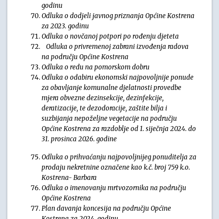
godinu
Odluka o dodjeli javnog priznanja Općine Kostrena
za 2023. godinu
Odluka o novčanoj potpori po rođenju djeteta
Odluka o privremenoj zabrani izvođenja radova
na području Općine Kostrena
Odluka o redu na pomorskom dobru
Odluka o odabiru ekonomski najpovoljnije ponude
za obavljanje komunalne djelatnosti provedbe
mjera obvezne dezinsekcije, dezinfekcije,
deratizacije, te dezodoracije, zaštite bilja i
suzbijanja nepoželjne vegetacije
na području
Općine Kostrena za razdoblje od 1. siječnja 2024. do
31. prosinca 2026. godine
Odluka o prihvaćanju najpovoljnijeg ponuditelja za
prodaju nekretnine označene kao k.č. broj 759 k.o.
Kostrena- Barbara
Odluka o imenovanju mrtvozornika na području
Općine Kostrena
Plan davanja koncesija na području Općine
Kostrena za 2024. godinu