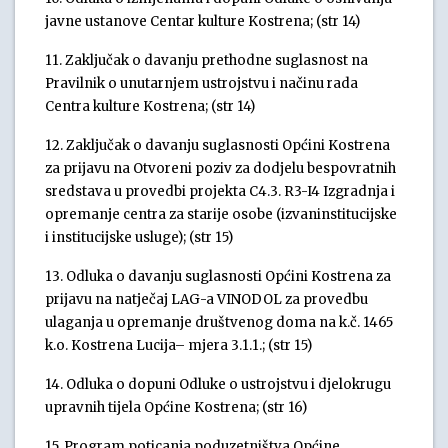
javne ustanove Centar kulture Kostrena; (str 14)
11. Zaključak o davanju prethodne suglasnost na
Pravilnik o unutarnjem ustrojstvu i načinu rada
Centra kulture Kostrena; (str 14)
12. Zaključak o davanju suglasnosti Općini Kostrena
za prijavu na Otvoreni poziv za dodjelu bespovratnih
sredstava u provedbi projekta C4.3. R3-I4 Izgradnja i
opremanje centra za starije osobe (izvaninstitucijske
i institucijske usluge); (str 15)
13. Odluka o davanju suglasnosti Općini Kostrena za
prijavu na natječaj LAG-a VINODOL za provedbu
ulaganja u opremanje društvenog doma na k.č. 1465
k.o. Kostrena Lucija– mjera 3.1.1.; (str 15)
14. Odluka o dopuni Odluke o ustrojstvu i djelokrugu
upravnih tijela Općine Kostrena; (str 16)
15. Program poticanja poduzetništva Općine