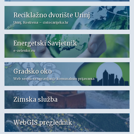
Reciklažno dvorište Urinj
Urinj, Kostrena – cistocarijeka.hr
Energetski Savjetnik
e-zelenko.eu
Gradsko oko
Web servis za upravljanje komunalnim prijavama
Zimska služba
WebGIS preglednik