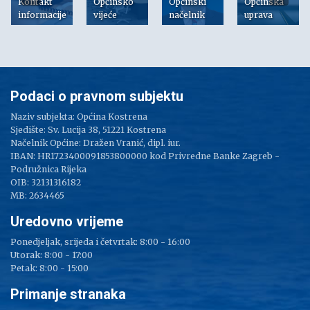
Kontakt
Općinsko
Općinski
Općinska
informacije
vijeće
načelnik
uprava
Podaci o pravnom subjektu
Naziv subjekta: Općina Kostrena
Sjedište: Sv. Lucija 38, 51221 Kostrena
Načelnik Općine: Dražen Vranić, dipl. iur.
IBAN: HR1723400091853800000 kod Privredne Banke Zagreb -
Podružnica Rijeka
OIB: 32131316182
MB: 2634465
Uredovno vrijeme
Ponedjeljak, srijeda i četvrtak: 8:00 - 16:00
Utorak: 8:00 - 17:00
Petak: 8:00 - 15:00
Primanje stranaka