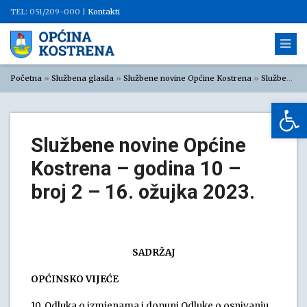
TEL: 051/209-000 |
Kontakti
Početna
»
Službena glasila
»
Službene novine Općine Kostrena
»
Službene novine Općine Kostrena 2023.
Op
Službene novine Općine
Kostrena – godina 10 –
broj 2 – 16. ožujka 2023.
SADRŽAJ
OPĆINSKO VIJEĆE
10. Odluka o izmjenama i dopuni Odluke o osnivanju