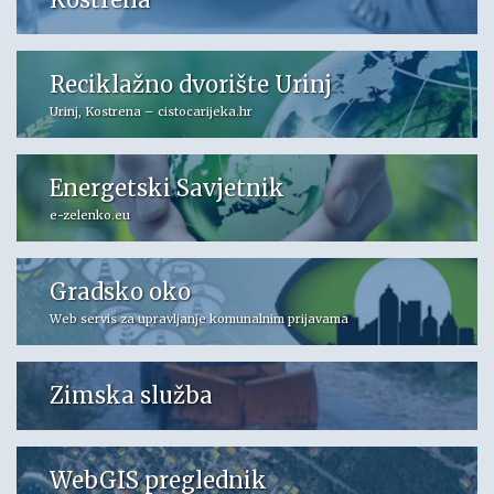
Reciklažno dvorište Urinj
Urinj, Kostrena – cistocarijeka.hr
Energetski Savjetnik
e-zelenko.eu
Gradsko oko
Web servis za upravljanje komunalnim prijavama
Zimska služba
WebGIS preglednik