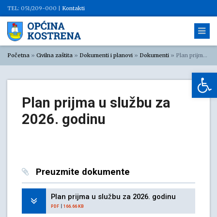
TEL: 051/209-000 |
Kontakti
Početna
»
Civilna zaštita
»
Dokumenti i planovi
»
Dokumenti
»
Plan prijma u službu za 2026. godinu
Op
Plan prijma u službu za
2026. godinu
Preuzmite dokumente
Plan prijma u službu za 2026. godinu
|
PDF
166.66 KB