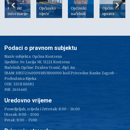
Kontakt
Općinsko
Općinski
Općinska
informacije
vijeće
načelnik
uprava
Podaci o pravnom subjektu
Naziv subjekta: Općina Kostrena
Sjedište: Sv. Lucija 38, 51221 Kostrena
Načelnik Općine: Dražen Vranić, dipl. iur.
IBAN: HR1723400091853800000 kod Privredne Banke Zagreb -
Podružnica Rijeka
OIB: 32131316182
MB: 2634465
Uredovno vrijeme
Ponedjeljak, srijeda i četvrtak: 8:00 - 16:00
Utorak: 8:00 - 17:00
Petak: 8:00 - 15:00