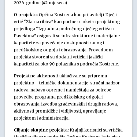
2026. godine (42 mjeseca).
O projektu:
Općina Kostrena kao prijavitelj i Dječji
vrtić “Zlatna ribica” kao partner u okviru projektnog
prijedloga “Izgradnja područnog dječjeg vrtića u
Pavekima” osigurali su infrastrukturne i materijalne
kapacitete za povećanje dostupnosti ranog i
predškolskog odgoja i obrazovanja. Provedbom
projekta stvoreni su dodatni vrtićki i jaslički
kapaciteti za oko 90 polaznika s područja Kostrene.
Projektne aktivnosti
uključivale su pripremu
projektno – tehničke dokumentacije, stručni nadzor
radova, nabavu opreme i namještaja za potrebe
provedbe programa predškolskog odgoja i
obrazovanja, izvedbu građevinskih i drugih radova,
aktivnosti promidžbe i vidljivosti, upravljanje
projektom i administracija.
Ciljanje skupine projekta:
Krajnji korisnici su vrtička