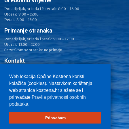
Uredovno vrijeme
Ponedjeljak, srijeda i četvrtak: 8:00 - 16:00
Utorak: 8:00 - 17:00
Petak: 8:00 - 15:00
Primanje stranaka
Ponedjeljak, srijeda i petak: 9:00 - 12:00
Utorak: 13:00 - 17:00
Četvrtkom se stranke ne primaju
Kontakt
Adresa: Sv. Lucija 38
Tel: 051/ 209 000
Web lokacija Općine Kostrena koristi
Fax: 051/ 289 400
kolačiće (cookies). Nastavkom korištenja
E-mail:
kostrena@kostrena.hr
web stranica kostrena.hr slažete se i
Kontakt informacije
prihvaćate
Pravila privatnosti osobnih
Uvjeti korištenja
podataka.
Pravo na pristup informacijama
Zaštita privatnosti
Impressum
Prihvaćam