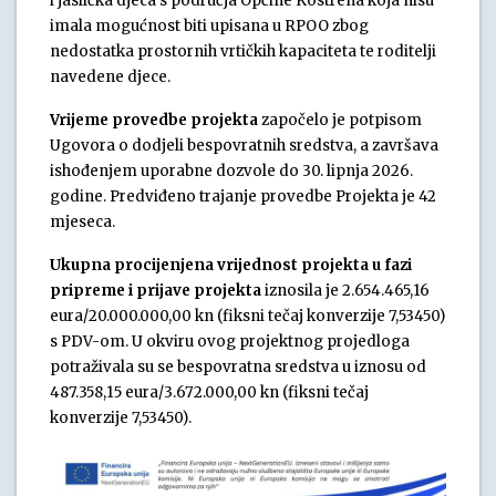
i jaslička djeca s područja Općine Kostrena koja nisu
imala mogućnost biti upisana u RPOO zbog
nedostatka prostornih vrtičkih kapaciteta te roditelji
navedene djece.
Vrijeme provedbe projekta
započelo je potpisom
Ugovora o dodjeli bespovratnih sredstva, a završava
ishođenjem uporabne dozvole do 30. lipnja 2026.
godine. Predviđeno trajanje provedbe Projekta je 42
mjeseca.
Ukupna procijenjena vrijednost projekta
u fazi
pripreme i prijave projekta
iznosila je 2.654.465,16
eura/20.000.000,00 kn (fiksni tečaj konverzije 7,53450)
s PDV-om. U okviru ovog projektnog projedloga
potraživala su se bespovratna sredstva u iznosu od
487.358,15 eura/3.672.000,00 kn (fiksni tečaj
konverzije 7,53450).