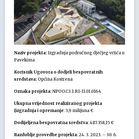
Naziv projekta:
Izgradnja područnog dječjeg vrtića u
Pavekima
Korisnik Ugovora o dodjeli bespovratnih
sredstava:
Općina Kostrena
Oznaka projekta:
NPOO.C3.1.R1-I1.01.0164
Ukupna vrijednost realiziranog projekta
(izgradnja i opremanje
: 3,9 milijuna €
Dodijeljena bespovratna sredstva
: 487.358,15 €
Razdoblje provedbe projekta
: 24. 3. 2023. – 30. 6.