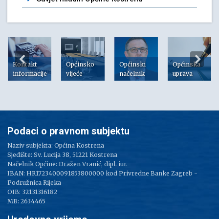
Kontakt
Općinsko
Općinski
Općinska
informacije
vijeće
načelnik
uprava
Podaci o pravnom subjektu
Naziv subjekta: Općina Kostrena
Sjedište: Sv. Lucija 38, 51221 Kostrena
Načelnik Općine: Dražen Vranić, dipl. iur.
IBAN: HR1723400091853800000 kod Privredne Banke Zagreb -
Podružnica Rijeka
OIB: 32131316182
MB: 2634465