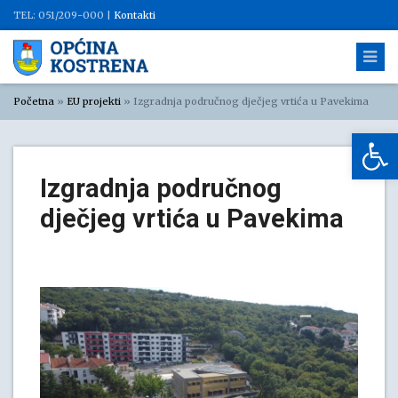
TEL: 051/209-000 |
Kontakti
Početna
»
EU projekti
»
Izgradnja područnog dječjeg vrtića u Pavekima
Op
Izgradnja područnog
dječjeg vrtića u Pavekima