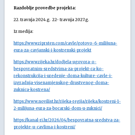
Razdoblje provedbe projekta:
22. travnja 2024.g. 22- travnja 2027.g.
Iz medija:
https://www.riprsten.com/cavle/gotovo-6-milijuna-
eura-za-cavjanski-i-kostrenski-projekt
https://www.rijeka.hr/dodjela-ugovora-o-
bespovratnim-sredstvima-za-projekt-ca-ko-
rekonstrukcija-i-uredenje-doma-kulture-cavle-i-
izgradnja-visenamjenskog-drustvenog-doma-
zuknica-kostrena/
https://www.novilist.hr/rijeka-regija/rijeka/kostreni-1-
2-milijuna-eura-za-bocarski-dom-u-zuknici/
https://kanal-ri.hr/2026/04/bespovratna-sredstva-za-
projekte-u-cavlima-i-kostreni/