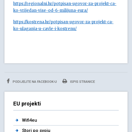
https://regionalni.hr/potpisan-ugovor-za-projekt-ca-
ko-vrijedan-vise-od-6-milijuna-eura/
https://kostrena.hr/potpisan-ugovor-za-projekt-ca-
ko-ulaganja-u-cavle-i-kostrenu/
PODIJELITE NA FACEBOOK-U
ISPIS STRANICE
EU projekti
Wifi4eu
Stori po svoju