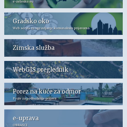
e-zelenko.eu
Gradsko oko
Web servis za upravljanje komunalnim prijavama
Zimska služba
WebGIS preglednik
Porez na kuće za odmor
Poziv za podnošenje prijava
e-uprava
OBRASCI