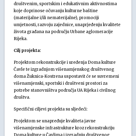
društvenim, sportskim i edukativnim aktivnostima
koje doprinose očuvanju kulturne baštine
(materijalne i/ili nematerijalne), promociji
umjetnosti, razvoju zajednice, unaprjeđenju kvalitete
života građana na području Urbane aglomeracije
Rijeka.
Cilj projekta:
Projektom rekonstrukcije i uređenja Doma kulture
Čavle te izgradnjom višenamjenskog društvenog
doma Žuknica-Kostrena uspostavit će se suvremeni
višenamjenski, sportski i društveni prostori za
potrebe stanovništva područja UA Rijeka i civilnog
društva.
Specifični ciljevi projekta su sljedeći:
Projektom se unapređuje kvaliteta javne
višenamjenske infrastrukture kroz rekonstrukciju
Doma kulture u Čavlima i izgradnju društvenog