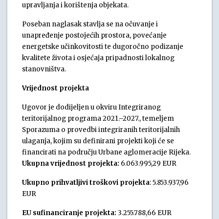
upravljanja i korištenja objekata.
Poseban naglasak stavlja se na očuvanje i
unapređenje postojećih prostora, povećanje
energetske učinkovitosti te dugoročno podizanje
kvalitete života i osjećaja pripadnosti lokalnog
stanovništva.
Vrijednost projekta
Ugovor je dodijeljen u okviru Integriranog
teritorijalnog programa 2021.–2027., temeljem
Sporazuma o provedbi integriranih teritorijalnih
ulaganja, kojim su definirani projekti koji će se
financirati na području Urbane aglomeracije Rijeka.
Ukupna vrijednost projekta:
6.063.995,29 EUR
Ukupno prihvatljivi troškovi projekta
: 5.853.937,96
EUR
EU sufinanciranje projekta:
3.255.788,66 EUR