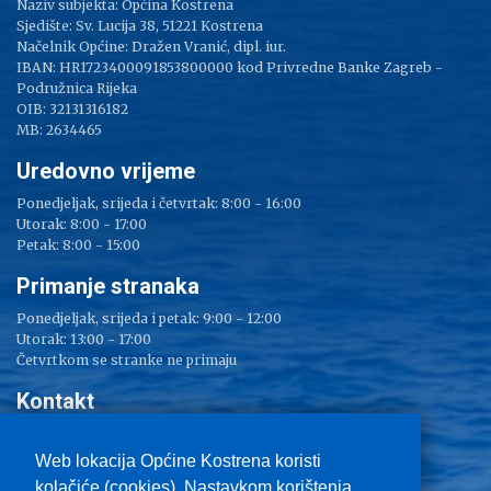
Naziv subjekta: Općina Kostrena
Sjedište: Sv. Lucija 38, 51221 Kostrena
Načelnik Općine: Dražen Vranić, dipl. iur.
IBAN: HR1723400091853800000 kod Privredne Banke Zagreb -
Podružnica Rijeka
OIB: 32131316182
MB: 2634465
Uredovno vrijeme
Ponedjeljak, srijeda i četvrtak: 8:00 - 16:00
Utorak: 8:00 - 17:00
Petak: 8:00 - 15:00
Primanje stranaka
Ponedjeljak, srijeda i petak: 9:00 - 12:00
Utorak: 13:00 - 17:00
Četvrtkom se stranke ne primaju
Kontakt
Adresa: Sv. Lucija 38
Tel: 051/ 209 000
Web lokacija Općine Kostrena koristi
Fax: 051/ 289 400
kolačiće (cookies). Nastavkom korištenja