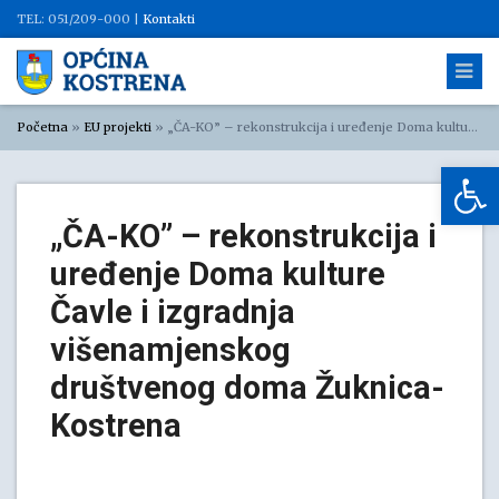
TEL: 051/209-000 |
Kontakti
Početna
»
EU projekti
»
„ČA-KO” – rekonstrukcija i uređenje Doma kulture Čavle i izgradnja višenamjenskog društvenog doma Žuknica-Kostrena
Op
„ČA-KO” – rekonstrukcija i
uređenje Doma kulture
Čavle i izgradnja
višenamjenskog
društvenog doma Žuknica-
Kostrena