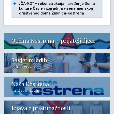
„ČA-KO” – rekonstrukcija i uređenje Doma
kulture Čavle i izgradnja višenamjenskog
društvenog doma Žuknica-Kostrena
Općina Kostrena – prijatelj djece
Savjet mladih
Općina Kostrena
Naša Kostrena
Portal općinskog lista
Izjava o pristupačnosti