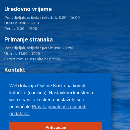
Uredovno vrijeme
Ponedjeljak, srijeda i četvrtak: 8:00 - 16:00
Utorak: 8:00 - 17:00
Petak: 8:00 - 15:00
Primanje stranaka
Ponedjeljak, srijeda i petak: 9:00 - 12:00
Utorak: 13:00 - 17:00
Četvrtkom se stranke ne primaju
Kontakt
Adresa: Sv. Lucija 38
Tel: 051/ 209 000
Web lokacija Općine Kostrena koristi
Fax: 051/ 289 400
kolačiće (cookies). Nastavkom korištenja
E-mail:
kostrena@kostrena.hr
web stranica kostrena.hr slažete se i
Kontakt informacije
prihvaćate
Pravila privatnosti osobnih
Uvjeti korištenja
podataka.
Pravo na pristup informacijama
Zaštita privatnosti
Impressum
Prihvaćam