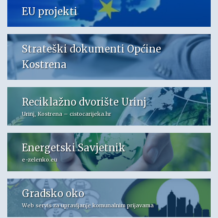
EU projekti
Strateški dokumenti Općine
Kostrena
Reciklažno dvorište Urinj
Urinj, Kostrena – cistocarijeka.hr
Energetski Savjetnik
e-zelenko.eu
Gradsko oko
Web servis za upravljanje komunalnim prijavama