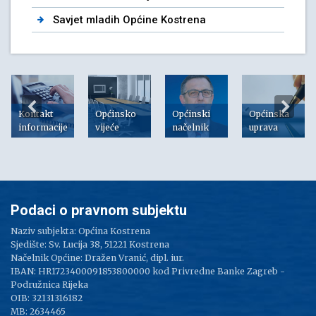
Savjet mladih Općine Kostrena
Kontakt
Općinsko
Općinski
Općinska
informacije
vijeće
načelnik
uprava
Podaci o pravnom subjektu
Naziv subjekta: Općina Kostrena
Sjedište: Sv. Lucija 38, 51221 Kostrena
Načelnik Općine: Dražen Vranić, dipl. iur.
IBAN: HR1723400091853800000 kod Privredne Banke Zagreb -
Podružnica Rijeka
OIB: 32131316182
MB: 2634465