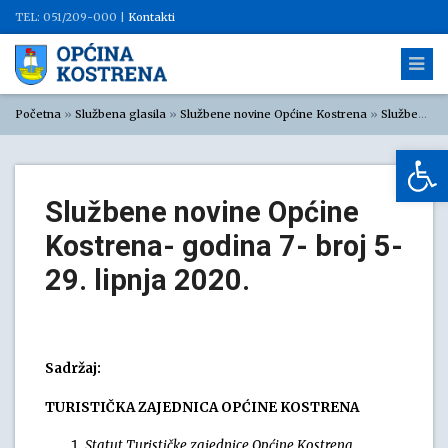
TEL: 051/209-000 |
Kontakti
Početna
»
Službena glasila
»
Službene novine Općine Kostrena
»
Službene novine Općine Kostrena 2020
Op
Službene novine Općine
Kostrena- godina 7- broj 5-
29. lipnja 2020.
Sadržaj:
TURISTIČKA ZAJEDNICA OPĆINE KOSTRENA
Statut Turističke zajednice Općine Kostrena