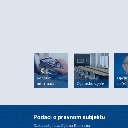
Kontakt
Općin
risni linkovi
informacije
Općinsko vijeće
načel
Podaci o pravnom subjektu
Naziv subjekta: Općina Kostrena