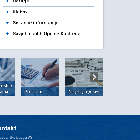
Udruge
Klubovi
Servisne informacije
Savjet mladih Općine Kostrena
pristup
jama
Proračun
Natječaji i pozivi
Dokumenti
ontakt
esa: Sv. Lucija 38