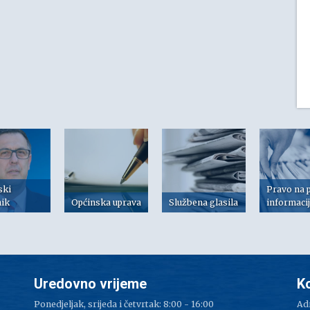
ski
Pravo na 
nik
Općinska uprava
Službena glasila
informaci
Uredovno vrijeme
K
Ponedjeljak, srijeda i četvrtak: 8:00 - 16:00
Adr