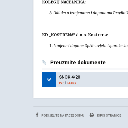
KOLEGIJ NAČELNIKA:
Odluka o izmjenama i dopunama Pravilnika
KD „KOSTRENA“ d.o.o. Kostrena:
Izmjene i dopune Općih uvjeta isporuke k
Preuzmite dokumente
SNOK 4/20
|
PDF
1.52 MB
PODIJELITE NA FACEBOOK-U
ISPIS STRANICE