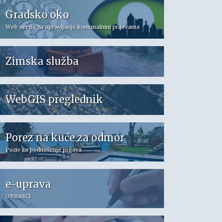
Gradsko oko
Web servis za upravljanje komunalnim prijavama
Zimska služba
WebGIS preglednik
Porez na kuće za odmor
Poziv za podnošenje prijava
e-uprava
OBRASCI