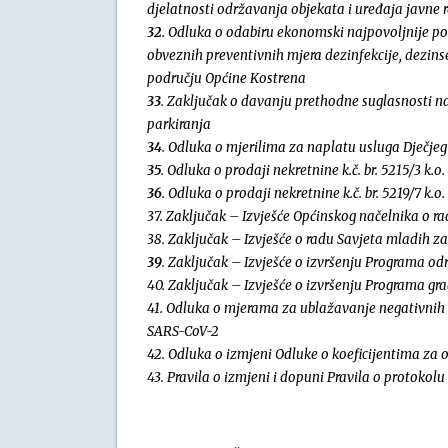
djelatnosti održavanja objekata i uređaja javne 
32
. Odluka o odabiru ekonomski najpovoljnije p
obveznih preventivnih mjera dezinfekcije, dezinsekc
području Općine Kostrena
33
. Zaključak o davanju prethodne suglasnosti 
parkiranja
34
. Odluka o mjerilima za naplatu usluga Dječjeg 
35
. Odluka o prodaji nekretnine k.č. br. 5215/3 k
36
. Odluka o prodaji nekretnine k.č. br. 5219/7 k
37. Zaključak – Izvješće Općinskog načelnika o ra
38. Zaključak – Izvješće o radu Savjeta mladih z
39
. Zaključak – Izvješće o
izvršenju Programa odr
40. Zaključak – Izvješće o izvršenju Programa gr
41. Odluka o mjerama za ublažavanje negativnih
SARS-CoV-2
42. Odluka o izmjeni Odluke o koeficijentima za 
43. Pravila o izmjeni i dopuni Pravila o protoko