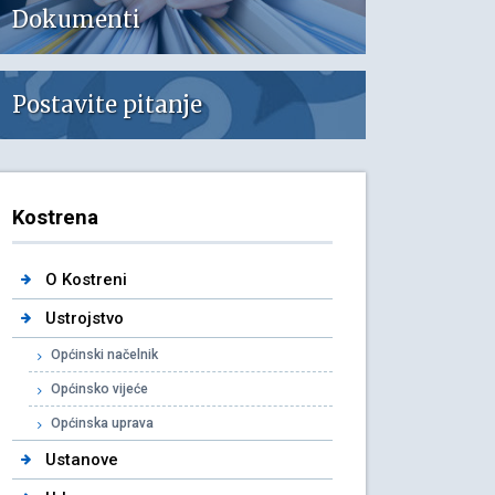
Dokumenti
Postavite pitanje
Kostrena
O Kostreni
Ustrojstvo
Općinski načelnik
Općinsko vijeće
Općinska uprava
Ustanove