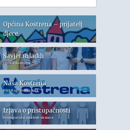
Općina Kostrena – prijatelj
djece
Savjet mladih
Općina Kostrena
Naša Kostrena
Portal općinskog lista
Izjava o pristupačnosti
Pristupačnost mrežnih stranica