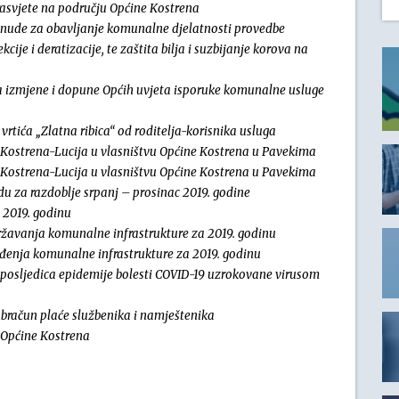
rasvjete na području Općine Kostrena
onude za obavljanje komunalne djelatnosti provedbe
ije i deratizacije, te zaštita bilja i suzbijanje korova na
na izmjene i dopune Općih uvjeta isporuke komunalne usluge
vrtića „Zlatna ribica“ od roditelja-korisnika usluga
.o. Kostrena-Lucija u vlasništvu Općine Kostrena u Pavekima
.o. Kostrena-Lucija u vlasništvu Općine Kostrena u Pavekima
du za razdoblje srpanj – prosinac 2019. godine
a 2019. godinu
žavanja komunalne infrastrukture za 2019.
godinu
ađenja komunalne infrastrukture za 2019. godinu
 posljedica epidemije bolesti COVID-19 uzrokovane virusom
obračun plaće službenika i namještenika
lu Općine Kostrena