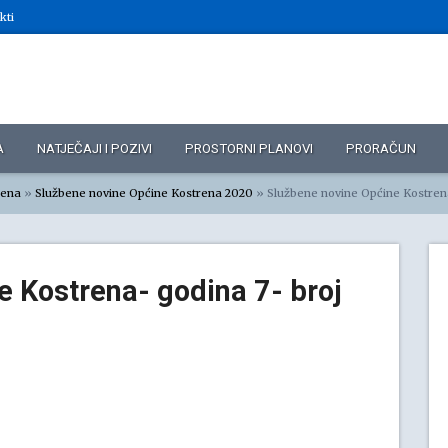
kti
A
NATJEČAJI I POZIVI
PROSTORNI PLANOVI
PRORAČUN
rena
»
Službene novine Općine Kostrena 2020
»
Službene novine Općine Kostrena- godina 7- 
 Kostrena- godina 7- broj