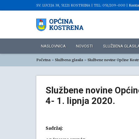
SV. LUCIJA 38, 51221 KOSTRENA |
TEL: 051/209-000 |
Konta
NASLOVNICA
NOVOSTI
SLUŽBENA GLASIL
Početna
»
Službena glasila
»
Službene novine Općine Kost
Službene novine Općine
4- 1. lipnja 2020.
Sadržaj: