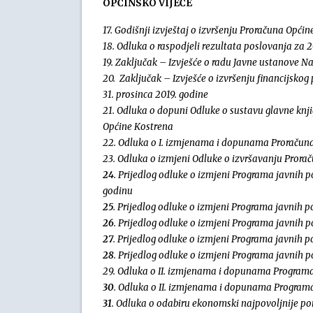
OPĆINSKO VIJEĆE
17. Godišnji izvještaj o izvršenju Proračuna Opći
18. Odluka o raspodjeli rezultata poslovanja za 
19. Zaključak – Izvješće o radu Javne ustanove N
20. Zaključak – Izvješće o izvršenju financijskog p
31. prosinca 2019. godine
21. Odluka o dopuni Odluke o sustavu glavne knji
Općine Kostrena
22. Odluka o I. izmjenama i dopunama Proračuna
23. Odluka o izmjeni Odluke o izvršavanju Prora
24
. Prijedlog odluke o izmjeni Programa javnih p
godinu
25
. Prijedlog odluke o izmjeni Programa javnih p
26
. Prijedlog odluke o izmjeni Programa javnih 
27
. Prijedlog odluke o izmjeni Programa javnih po
28
. Prijedlog odluke o izmjeni Programa javnih p
29. Odluka o II. izmjenama i dopunama Programa
30
. Odluka o II. izmjenama i dopunama Programa
31
. Odluka o odabiru ekonomski najpovoljnije p