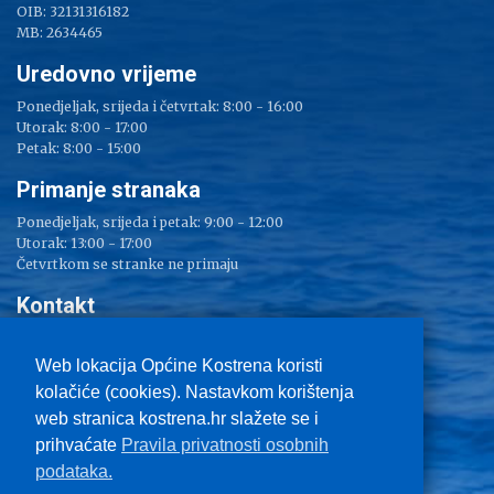
OIB: 32131316182
MB: 2634465
Uredovno vrijeme
Ponedjeljak, srijeda i četvrtak: 8:00 - 16:00
Utorak: 8:00 - 17:00
Petak: 8:00 - 15:00
Primanje stranaka
Ponedjeljak, srijeda i petak: 9:00 - 12:00
Utorak: 13:00 - 17:00
Četvrtkom se stranke ne primaju
Kontakt
Adresa: Sv. Lucija 38
Tel: 051/ 209 000
Web lokacija Općine Kostrena koristi
Fax: 051/ 289 400
kolačiće (cookies). Nastavkom korištenja
E-mail:
kostrena@kostrena.hr
web stranica kostrena.hr slažete se i
Kontakt informacije
prihvaćate
Pravila privatnosti osobnih
Uvjeti korištenja
podataka.
Pravo na pristup informacijama