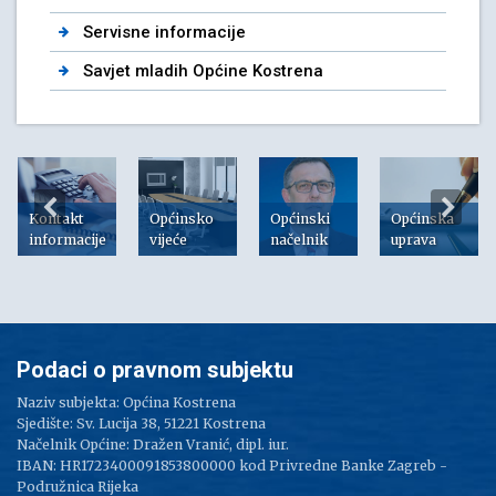
Servisne informacije
Savjet mladih Općine Kostrena
Kontakt
Općinsko
Općinski
Općinska
informacije
vijeće
načelnik
uprava
Podaci o pravnom subjektu
Naziv subjekta: Općina Kostrena
Sjedište: Sv. Lucija 38, 51221 Kostrena
Načelnik Općine: Dražen Vranić, dipl. iur.
IBAN: HR1723400091853800000 kod Privredne Banke Zagreb -
Podružnica Rijeka