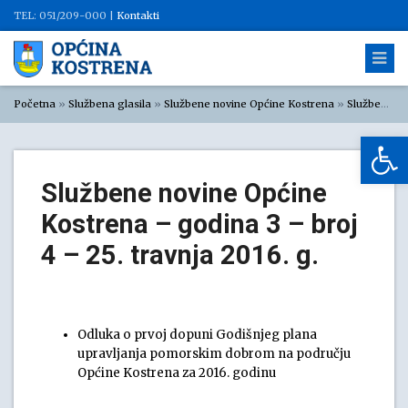
TEL: 051/209-000 |
Kontakti
Početna
»
Službena glasila
»
Službene novine Općine Kostrena
»
Službene novine Općine Kostrena 2016
Op
Službene novine Općine
Kostrena – godina 3 – broj
4 – 25. travnja 2016. g.
Odluka o prvoj dopuni Godišnjeg plana
upravljanja pomorskim dobrom na području
Općine Kostrena za 2016. godinu