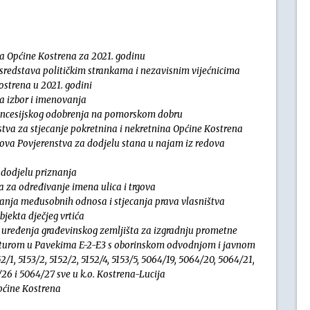
na Općine Kostrena za 2021. godinu
sredstava političkim strankama i nezavisnim vijećnicima
strena u 2021. godini
a izbor i imenovanja
oncesijskog odobrenja na pomorskom dobru
tva za stjecanje pokretnina i nekretnina Općine Kostrena
nova Povjerenstva za dodjelu stana u najam iz redova
 dodjelu priznanja
 za određivanje imena ulica i trgova
ranja međusobnih odnosa i stjecanja prava vlasništva
jekta dječjeg vrtića
 uređenja građevinskog zemljišta za izgradnju prometne
rukturom u Pavekima E-2-E3 s oborinskom odvodnjom i javnom
2/1, 5153/2, 5152/2, 5152/4, 5153/5, 5064/19, 5064/20, 5064/21,
26 i 5064/27 sve u k.o. Kostrena-Lucija
pćine Kostrena