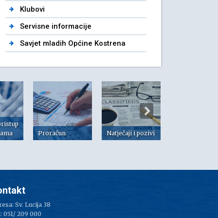
Klubovi
Servisne informacije
Savjet mladih Općine Kostrena
pristup
jama
Proračun
Natječaji i pozivi
Dokumenti
ontakt
esa: Sv. Lucija 38
: 051/ 209 000