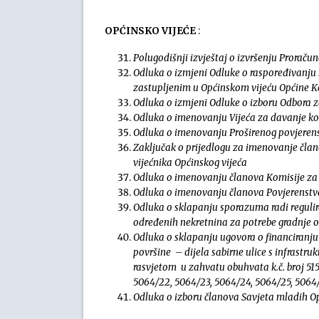
OPĆINSKO VIJEĆE
:
Polugodišnji izvještaj o izvršenju Proraču
Odluka o izmjeni Odluke o raspoređivanju 
zastupljenim u Općinskom vijeću Općine Ko
Odluka o izmjeni Odluke o izboru Odbora z
Odluka o imenovanju Vijeća za davanje k
Odluka o imenovanju Proširenog povjerens
Zaključak o prijedlogu za imenovanje čla
vijećnika Općinskog vijeća
Odluka o imenovanju članova Komisije za
Odluka o imenovanju članova Povjerenstva
Odluka o sklapanju sporazuma radi reguli
određenih nekretnina za potrebe gradnje ob
Odluka o sklapanju ugovora o financiranju
površine – dijela sabirne ulice s infrast
rasvjetom
u zahvatu obuhvata k.č. broj 515
5064/22, 5064/23, 5064/24, 5064/25, 5064/
Odluka o izboru članova Savjeta mladih O