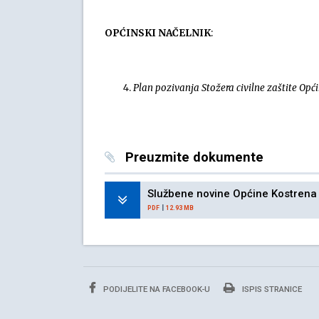
OPĆINSKI NAČELNIK
:
Plan pozivanja Stožera civilne zaštite Opć
Preuzmite dokumente
Službene novine Općine Kostrena
|
PDF
12.93 MB
PODIJELITE NA FACEBOOK-U
ISPIS STRANICE