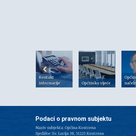
Kontakt
Općin
risni linkovi
informacije
Općinsko vijeće
načel
Podaci o pravnom subjektu
Naziv subjekta: Općina Kostrena
Sjedište: Sv. Lucija 38, 51221 Kostrena