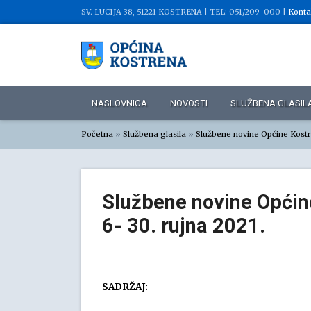
SV. LUCIJA 38, 51221 KOSTRENA |
TEL: 051/209-000 |
Konta
NASLOVNICA
NOVOSTI
SLUŽBENA GLASIL
Početna
»
Službena glasila
»
Službene novine Općine Kost
Službene novine Općine
6- 30. rujna 2021.
SADRŽAJ: