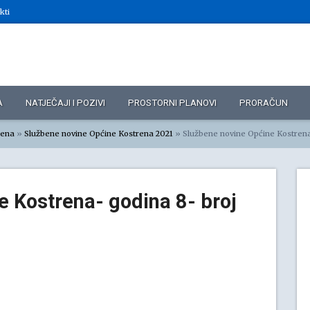
kti
A
NATJEČAJI I POZIVI
PROSTORNI PLANOVI
PRORAČUN
rena
»
Službene novine Općine Kostrena 2021
»
Službene novine Općine Kostrena- godina 8-
 Kostrena- godina 8- broj