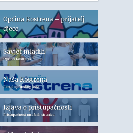
Općina Kostrena – prijatelj
djece
Savjet mladih
Općina Kostrena
Naša Kostrena
Portal općinskog lista
Izjava o pristupačnosti
Pristupačnost mrežnih stranica