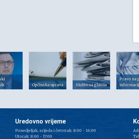
ski
Pravo na 
nik
Općinska uprava
Službena glasila
informaci
Uredovno vrijeme
K
Ponedjeljak, srijeda i četvrtak: 8:00 - 16:00
Adr
Utorak: 8:00 - 17:00
Tel