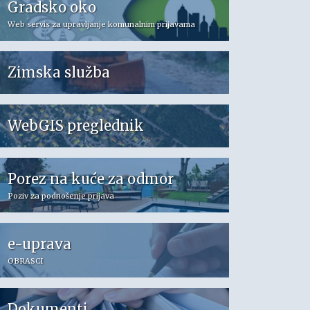
Gradsko oko
Web servis za upravljanje komunalnim prijavama
Zimska služba
WebGIS preglednik
Porez na kuće za odmor
Poziv za podnošenje prijava
e-uprava
OBRASCI
Dokumenti