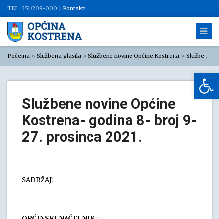
TEL: 051/209-000 |
Kontakti
Početna
»
Službena glasila
»
Službene novine Općine Kostrena
»
Službene novine Općine Kostrena 2021
Op
Službene novine Općine
Kostrena- godina 8- broj 9-
27. prosinca 2021.
SADRŽAJ:
OPĆINSKI NAČELNIK
: