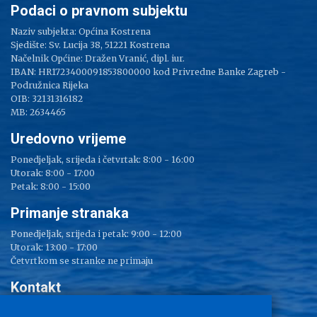
Podaci o pravnom subjektu
Naziv subjekta: Općina Kostrena
Sjedište: Sv. Lucija 38, 51221 Kostrena
Načelnik Općine: Dražen Vranić, dipl. iur.
IBAN: HR1723400091853800000 kod Privredne Banke Zagreb -
Podružnica Rijeka
OIB: 32131316182
MB: 2634465
Uredovno vrijeme
Ponedjeljak, srijeda i četvrtak: 8:00 - 16:00
Utorak: 8:00 - 17:00
Petak: 8:00 - 15:00
Primanje stranaka
Ponedjeljak, srijeda i petak: 9:00 - 12:00
Utorak: 13:00 - 17:00
Četvrtkom se stranke ne primaju
Kontakt
Adresa: Sv. Lucija 38