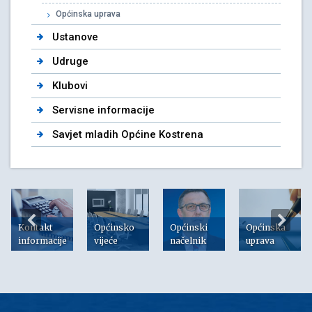
Općinska uprava
Ustanove
Udruge
Klubovi
Servisne informacije
Savjet mladih Općine Kostrena
Kontakt
Općinsko
Općinski
Općinska
informacije
vijeće
načelnik
uprava