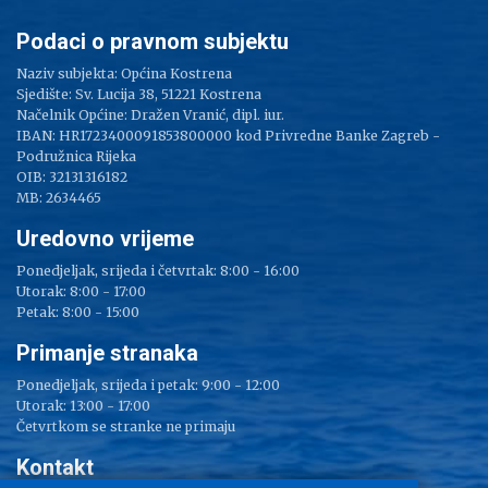
Podaci o pravnom subjektu
Naziv subjekta: Općina Kostrena
Sjedište: Sv. Lucija 38, 51221 Kostrena
Načelnik Općine: Dražen Vranić, dipl. iur.
IBAN: HR1723400091853800000 kod Privredne Banke Zagreb -
Podružnica Rijeka
OIB: 32131316182
MB: 2634465
Uredovno vrijeme
Ponedjeljak, srijeda i četvrtak: 8:00 - 16:00
Utorak: 8:00 - 17:00
Petak: 8:00 - 15:00
Primanje stranaka
Ponedjeljak, srijeda i petak: 9:00 - 12:00
Utorak: 13:00 - 17:00
Četvrtkom se stranke ne primaju
Kontakt