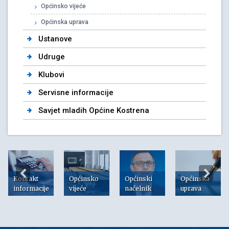
Općinsko vijeće
Općinska uprava
Ustanove
Udruge
Klubovi
Servisne informacije
Savjet mladih Općine Kostrena
Kontakt
Općinsko
Općinski
Općinska
informacije
vijeće
načelnik
uprava