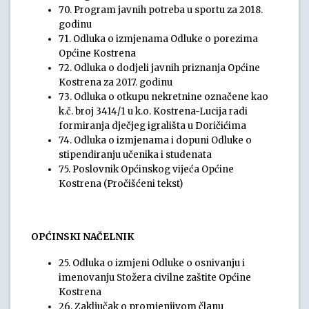
70. Program javnih potreba u sportu za 2018.
godinu
71. Odluka o izmjenama Odluke o porezima
Općine Kostrena
72. Odluka o dodjeli javnih priznanja Općine
Kostrena za 2017. godinu
73. Odluka o otkupu nekretnine označene kao
k.č. broj 3414/1 u k.o. Kostrena-Lucija radi
formiranja dječjeg igrališta u Doričićima
74. Odluka o izmjenama i dopuni Odluke o
stipendiranju učenika i studenata
75. Poslovnik Općinskog vijeća Općine
Kostrena (Pročišćeni tekst)
OPĆINSKI NAČELNIK
25. Odluka o izmjeni Odluke o osnivanju i
imenovanju Stožera civilne zaštite Općine
Kostrena
26. Zaključak o promjenjivom članu