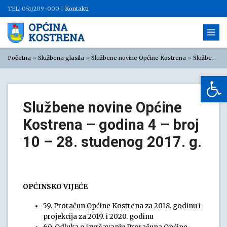
TEL: 051/209-000 |
Kontakti
Početna
»
Službena glasila
»
Službene novine Općine Kostrena
»
Službene novine Općine Kostrena 2017
Op
Službene novine Općine
Kostrena – godina 4 – broj
10 – 28. studenog 2017. g.
OPĆINSKO VIJEĆE
59. Proračun Općine Kostrena za 2018. godinu i
projekcija za 2019. i 2020. godinu