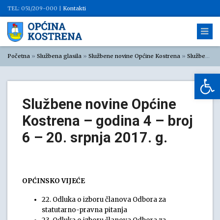
TEL: 051/209-000 |
Kontakti
Početna
»
Službena glasila
»
Službene novine Općine Kostrena
»
Službene novine Općine Kostrena 2017
Op
Službene novine Općine
Kostrena – godina 4 – broj
6 – 20. srpnja 2017. g.
OPĆINSKO VIJEĆE
22. Odluka o izboru članova Odbora za
statutarno-pravna pitanja