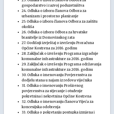
23. Odluka o izboru članova Odbora za
gospodarstvo i razvoj poduzetništva
24. Odluka o izboru članova Odbora za
urbanizam i prostorno planiranje
25. Odluka o izboru članova Odbora za zaštitu
okoliša
26. Odluka o izboru Odbora za hrvatske
branitelje iz Domovinskog rata
27. Godišnji izvještaj o izvršenju Proračuna
Općine Kostrena za 2016. godinu
28. Zaključak o izvršenju Programa izgradnje
komunalne infrastrukture za 2016. godinu
29. Zaključak o izvršenju Programa održavanja
komunalne infrastrukture za 2016. godinu
30. Odluka o imenovanju Povjerenstva za
dodjelu stana u najam iz redova vijećnika
31. Odluka o imenovanju Proširenog
povjerenstva za stjecanje i otuđenje
pokretnina i nekretnina Općine Kostrena
32. Odluka o imenovanju članova Vijeća za
koncesijska odobrenja
33. Odluka o pokretanju postupka izmjena i