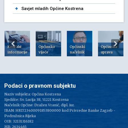
Savjet mladih Općine Kostrena
Kontakt
Općinsko
Općinski
Općinska
informacije
vijeće
načelnik
uprava
Podaci o pravnom subjektu
Naziv subjekta: Općina Kostrena
Sjedište: Sv. Lucija 38, 51221 Kostrena
Načelnik Općine: Dražen Vranić, dipl. iur.
IBAN: HR1723400091853800000 kod Privredne Banke Zagreb -
Podružnica Rijeka
OIB: 32131316182
MB: 2634465