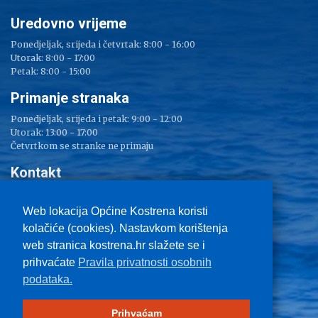
Uredovno vrijeme
Ponedjeljak, srijeda i četvrtak: 8:00 - 16:00
Utorak: 8:00 - 17:00
Petak: 8:00 - 15:00
Primanje stranaka
Ponedjeljak, srijeda i petak: 9:00 - 12:00
Utorak: 13:00 - 17:00
Četvrtkom se stranke ne primaju
Kontakt
Adresa: Sv. Lucija 38
Tel: 051/ 209 000
Web lokacija Općine Kostrena koristi
Fax: 051/ 289 400
kolačiće (cookies). Nastavkom korištenja
E-mail:
kostrena@kostrena.hr
web stranica kostrena.hr slažete se i
Kontakt informacije
prihvaćate
Pravila privatnosti osobnih
Uvjeti korištenja
podataka.
Pravo na pristup informacijama
Zaštita privatnosti
Impressum
Prihvaćam