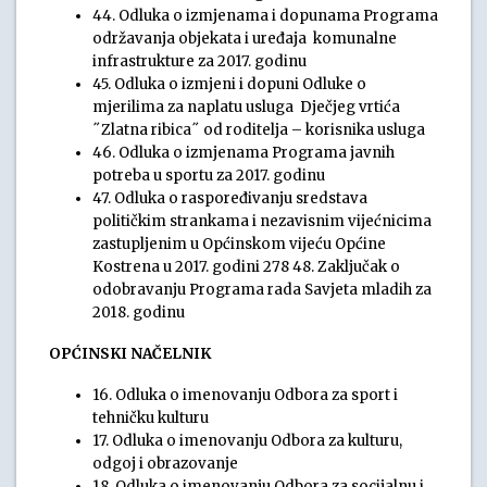
44. Odluka o izmjenama i dopunama Programa
održavanja objekata i uređaja komunalne
infrastrukture za 2017. godinu
45. Odluka o izmjeni i dopuni Odluke o
mjerilima za naplatu usluga Dječjeg vrtića
˝Zlatna ribica˝ od roditelja – korisnika usluga
46. Odluka o izmjenama Programa javnih
potreba u sportu za 2017. godinu
47. Odluka o raspoređivanju sredstava
političkim strankama i nezavisnim vijećnicima
zastupljenim u Općinskom vijeću Općine
Kostrena u 2017. godini 278 48. Zaključak o
odobravanju Programa rada Savjeta mladih za
2018. godinu
OPĆINSKI NAČELNIK
16. Odluka o imenovanju Odbora za sport i
tehničku kulturu
17. Odluka o imenovanju Odbora za kulturu,
odgoj i obrazovanje
18. Odluka o imenovanju Odbora za socijalnu i