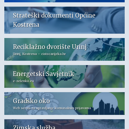
Strateški dokumenti Općine
Kostrena
Reciklažno dvorište Urinj
Urinj, Kostrena – cistocarijeka.hr
Energetski Savjetnik
e-zelenko.eu
Gradsko oko
Web servis za upravljanje komunalnim prijavama
Zimska služba