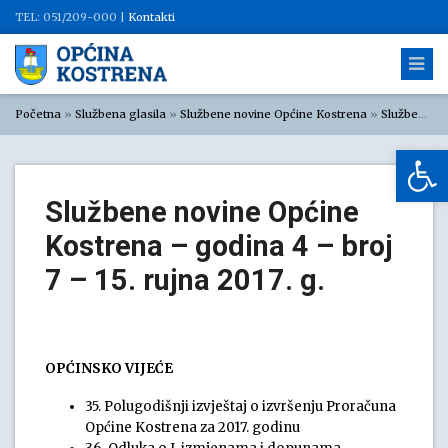
TEL: 051/209-000 |
Kontakti
Početna
»
Službena glasila
»
Službene novine Općine Kostrena
»
Službene novine Općine Kostrena 2017
Op
Službene novine Općine
Kostrena – godina 4 – broj
7 – 15. rujna 2017. g.
OPĆINSKO VIJEĆE
35. Polugodišnji izvještaj o izvršenju Proračuna
Općine Kostrena za 2017. godinu