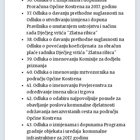
36. Odluka o I. izmjenama i dopunama
Proračuna Općine Kostrena za 2017. godinu
37. Odluka o davanju prethodne suglasnosti na
Odluku o utvrđivanju izmjena i dopuna
Pravilnika o unutarnjem ustrojstvu i načinu
rada Dječjeg vrtića ˝Zlatna ribica˝
38. Odluka o davanju prethodne suglasnosti na
Odluku o povećanju koeficijenata za obračun
plaće radnika Dječjeg vrtića ˝Zlatna ribica˝
39. Odluka o imenovanju Komisije za dodjelu
priznanja
40. Odluka o imenovanju mrtvozornika na
području Općine Kostrena
41. Odluka o imenovanju Povjerenstva za
određivanje imena ulica i trgova
42. Odluka o odabiru najpovoljnije ponude za
obavljanje poslova komunalne djelatnosti
održavanja nerazvrstanih cesta na području
Općine Kostrena
43. Odluka o izmjenama i dopunama Programa
gradnje objekata i uređaja komunalne
infrastrukture za 2017. godinu