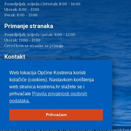
Ponedjeljak, srijeda i četvrtak: 8:00 - 16:00
Utorak: 8:00 - 17:00
Petak: 8:00 - 15:00
Primanje stranaka
Ponedjeljak, srijeda i petak: 9:00 - 12:00
Utorak: 13:00 - 17:00
Četvrtkom se stranke ne primaju
Kontakt
Adresa: Sv. Lucija 38
Tel: 051/ 209 000
Web lokacija Općine Kostrena koristi
Fax: 051/ 289 400
kolačiće (cookies). Nastavkom korištenja
E-mail:
kostrena@kostrena.hr
web stranica kostrena.hr slažete se i
Kontakt informacije
prihvaćate
Pravila privatnosti osobnih
Uvjeti korištenja
podataka.
Pravo na pristup informacijama
Zaštita privatnosti
Impressum
Prihvaćam
Službeni portal Općine Kostrena, © Općina Kostrena, sva prava pridržana