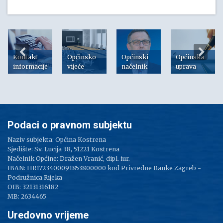
Kontakt
Općinsko
Općinski
Općinska
informacije
vijeće
načelnik
uprava
Podaci o pravnom subjektu
Naziv subjekta: Općina Kostrena
Sjedište: Sv. Lucija 38, 51221 Kostrena
Načelnik Općine: Dražen Vranić, dipl. iur.
IBAN: HR1723400091853800000 kod Privredne Banke Zagreb -
Podružnica Rijeka
OIB: 32131316182
MB: 2634465
Uredovno vrijeme