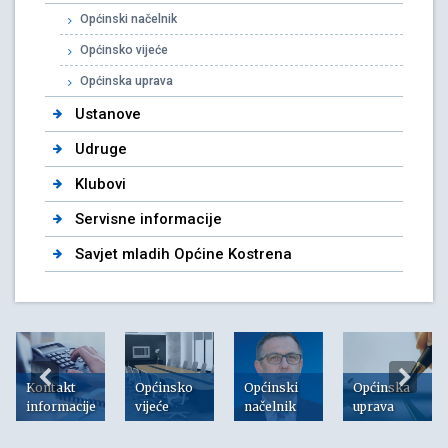
Općinski načelnik
Općinsko vijeće
Općinska uprava
Ustanove
Udruge
Klubovi
Servisne informacije
Savjet mladih Općine Kostrena
Kontakt
Općinsko
Općinski
Općinska
informacije
vijeće
načelnik
uprava