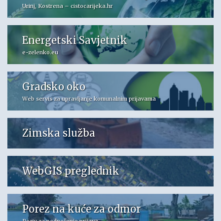
Urinj, Kostrena – cistocarijeka.hr
Energetski Savjetnik
e-zelenko.eu
Gradsko oko
Web servis za upravljanje komunalnim prijavama
Zimska služba
WebGIS preglednik
Porez na kuće za odmor