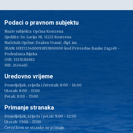
Podaci o pravnom subjektu
Naziv subjekta: Općina Kostrena
Sjedište: Sv. Lucija 38, 51221 Kostrena
Načelnik Općine: Dražen Vranić, dipl. iur.
IBAN: HR1723400091853800000 kod Privredne Banke Zagreb -
Podružnica Rijeka
OIB: 32131316182
MB: 2634465
Uredovno vrijeme
Ponedjeljak, srijeda i četvrtak: 8:00 - 16:00
Utorak: 8:00 - 17:00
Petak: 8:00 - 15:00
Primanje stranaka
Ponedjeljak, srijeda i petak: 9:00 - 12:00
Utorak: 13:00 - 17:00
Četvrtkom se stranke ne primaju