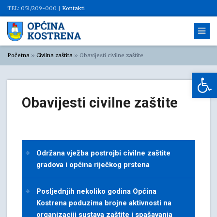
TEL: 051/209-000 |
Kontakti
Početna
»
Civilna zaštita
»
Obavijesti civilne zaštite
Op
Obavijesti civilne zaštite
Održana vježba postrojbi civilne zaštite
gradova i općina riječkog prstena
Posljednjih nekoliko godina Općina
Kostrena poduzima brojne aktivnosti na
organizaciji sustava zaštite i spašavanja