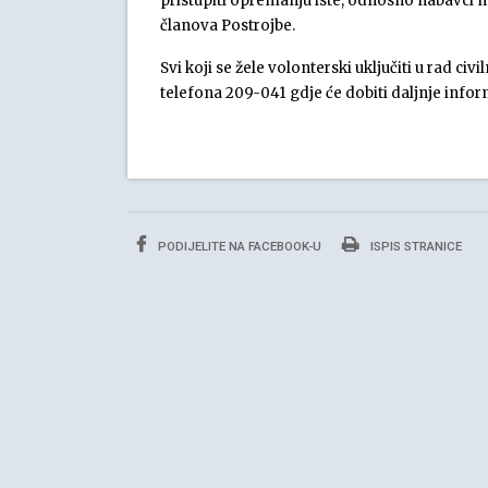
pristupiti opremanju iste, odnosno nabavci m
članova Postrojbe.
Svi koji se žele volonterski uključiti u rad ci
telefona 209-041 gdje će dobiti daljnje infor
PODIJELITE NA FACEBOOK-U
ISPIS STRANICE