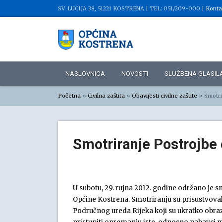
SV. LUCIJA 38, 51221 KOSTRENA |
TEL: 051/209-000 |
Konta
NASLOVNICA
NOVOSTI
SLUŽBENA GLASIL
Početna
»
Civilna zaštita
»
Obavijesti civilne zaštite
»
Smotri
Smotriranje Postrojbe c
U subotu, 29. rujna 2012. godine održano je s
Općine Kostrena. Smotriranju su prisustvovali
Područnog ureda Rijeka koji su ukratko obrazlo