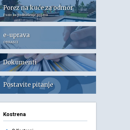
Porez na kuće za odmor
Poziv za podnošenje prijava
e-uprava
OBRASCI
Dokumenti
Postavite pitanje
Kostrena