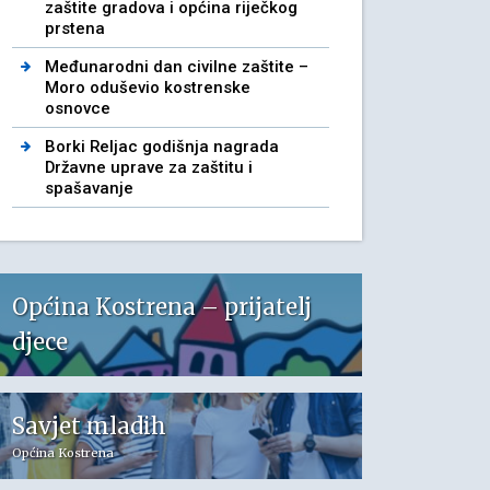
zaštite gradova i općina riječkog
prstena
Međunarodni dan civilne zaštite –
Moro oduševio kostrenske
osnovce
Borki Reljac godišnja nagrada
Državne uprave za zaštitu i
spašavanje
Općina Kostrena – prijatelj
djece
Savjet mladih
Općina Kostrena