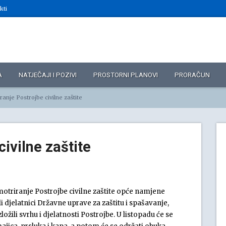
kti
A
NATJEČAJI I POZIVI
PROSTORNI PLANOVI
PRORAČUN
ranje Postrojbe civilne zaštite
ivilne zaštite
motriranje Postrojbe civilne zaštite opće namjene
 djelatnici Državne uprave za zaštitu i spašavanje,
žili svrhu i djelatnosti Postrojbe. U listopadu će se