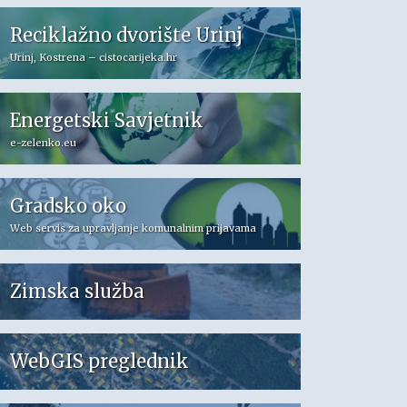
Reciklažno dvorište Urinj
Urinj, Kostrena – cistocarijeka.hr
Energetski Savjetnik
e-zelenko.eu
Gradsko oko
Web servis za upravljanje komunalnim prijavama
Zimska služba
WebGIS preglednik