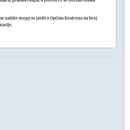
ajica, prsluka i kapa, a potom će se održati obuka
vilne zaštite mogu se javiti u Općinu Kostrena na broj
macije.