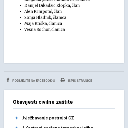
Danijel Dikadžić Klopka, član
Alen Krmpotić, član
Sonja Hladnik, članica
Maja Kriška, članica
Vesna Sochor, članica
PODIJELITE NA FACEBOOK-U
ISPIS STRANICE
Obavijesti civilne zaštite
Uvježbavanje postrojbi CZ
U Kostreni održana terenska vježba