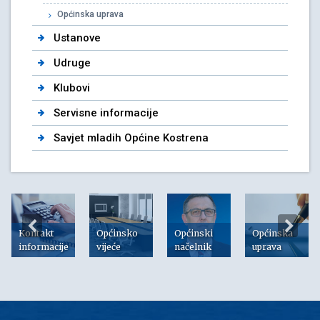
Općinska uprava
Ustanove
Udruge
Klubovi
Servisne informacije
Savjet mladih Općine Kostrena
Kontakt
Općinsko
Općinski
Općinska
informacije
vijeće
načelnik
uprava