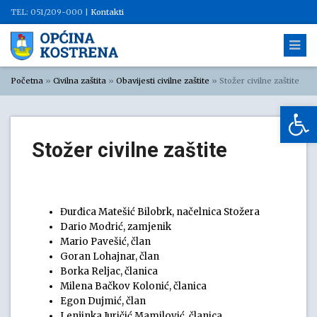
TEL: 051/209-000 |
Kontakti
Početna
»
Civilna zaštita
»
Obavijesti civilne zaštite
»
Stožer civilne zaštite
Op
Stožer civilne zaštite
Đurđica Matešić Bilobrk, načelnica Stožera
Dario Modrić, zamjenik
Mario Pavešić, član
Goran Lohajnar, član
Borka Reljac, članica
Milena Bačkov Kolonić, članica
Egon Dujmić, član
Lenjinka Juričić Mamilović, članica