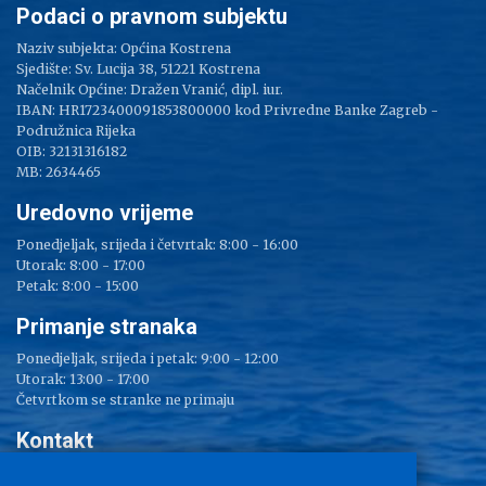
Podaci o pravnom subjektu
Naziv subjekta: Općina Kostrena
Sjedište: Sv. Lucija 38, 51221 Kostrena
Načelnik Općine: Dražen Vranić, dipl. iur.
IBAN: HR1723400091853800000 kod Privredne Banke Zagreb -
Podružnica Rijeka
OIB: 32131316182
MB: 2634465
Uredovno vrijeme
Ponedjeljak, srijeda i četvrtak: 8:00 - 16:00
Utorak: 8:00 - 17:00
Petak: 8:00 - 15:00
Primanje stranaka
Ponedjeljak, srijeda i petak: 9:00 - 12:00
Utorak: 13:00 - 17:00
Četvrtkom se stranke ne primaju
Kontakt
Adresa: Sv. Lucija 38