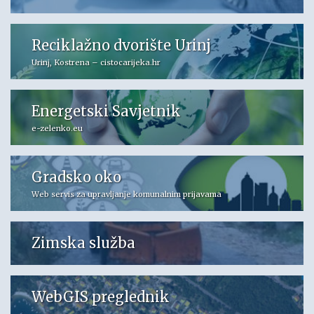
Reciklažno dvorište Urinj
Urinj, Kostrena – cistocarijeka.hr
Energetski Savjetnik
e-zelenko.eu
Gradsko oko
Web servis za upravljanje komunalnim prijavama
Zimska služba
WebGIS preglednik