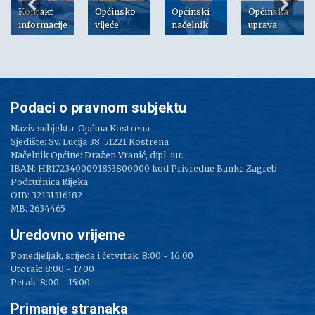
Kontakt
Općinsko
Općinski
Općinska
informacije
vijeće
načelnik
uprava
Podaci o pravnom subjektu
Naziv subjekta: Općina Kostrena
Sjedište: Sv. Lucija 38, 51221 Kostrena
Načelnik Općine: Dražen Vranić, dipl. iur.
IBAN: HR1723400091853800000 kod Privredne Banke Zagreb -
Podružnica Rijeka
OIB: 32131316182
MB: 2634465
Uredovno vrijeme
Ponedjeljak, srijeda i četvrtak: 8:00 - 16:00
Utorak: 8:00 - 17:00
Petak: 8:00 - 15:00
Primanje stranaka