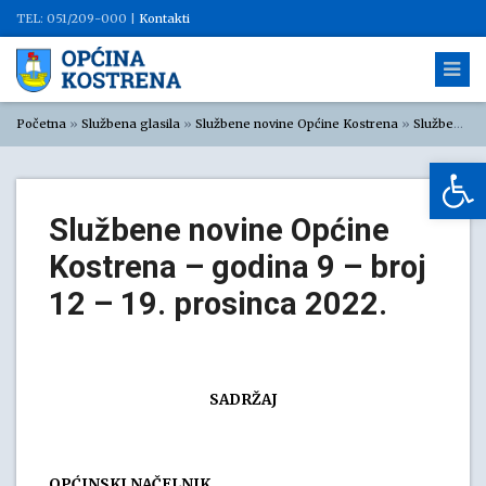
TEL: 051/209-000 |
Kontakti
Početna
»
Službena glasila
»
Službene novine Općine Kostrena
»
Službene novine Općine Kostrena 2022.
Op
Službene novine Općine
Kostrena – godina 9 – broj
12 – 19. prosinca 2022.
SADRŽAJ
OPĆINSKI NAČELNIK